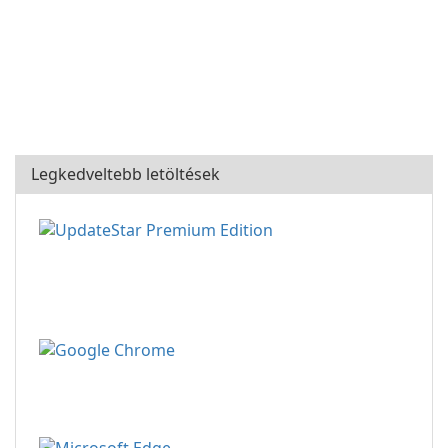
Legkedveltebb letöltések