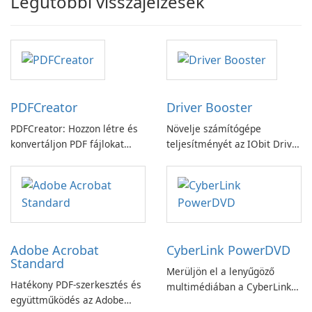
Legutóbbi visszajelzések
PDFCreator
Driver Booster
PDFCreator: Hozzon létre és
Növelje számítógépe
konvertáljon PDF fájlokat
teljesítményét az IObit Driver
könnyedén!
Booster funkciójával
Adobe Acrobat
CyberLink PowerDVD
Standard
Merüljön el a lenyűgöző
Hatékony PDF-szerkesztés és
multimédiában a CyberLink
együttműködés az Adobe
PowerDVD-vel