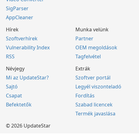
SigParser
AppCleaner
Hírek
Munka velünk
Szoftverhírek
Partner
Vulnerability Index
OEM megoldások
RSS
Tagfelvétel
Névjegy
Extrák
Mi az UpdateStar?
Szoftver portál
Sajtó
Legyél viszonteladó
Csapat
Fordítás
Befektetők
Szabad licencek
Termék javaslása
© 2026 UpdateStar