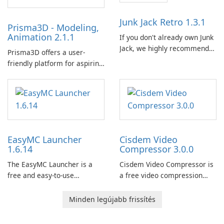
Junk Jack Retro 1.3.1
Prisma3D - Modeling,
Animation 2.1.1
If you don't already own Junk
Jack, we highly recommend
Prisma3D offers a user-
purchasing it before
friendly platform for aspiring
considering Junk Jack Retro.
3D creators to bring their
This game is where it all
imagination to life. With a
began! Junk Jack Retro,
wide range of tools and
formerly known as Junk Jack,
features, this app allows
now offers widescreen
users to easily design 3D
support.
models and generate
EasyMC Launcher
Cisdem Video
captivating animated scenes.
1.6.14
Compressor 3.0.0
The EasyMC Launcher is a
Cisdem Video Compressor is
free and easy-to-use
a free video compression
Minecraft launcher
software for Mac. It allows
developed by EasyMC. It
users to compress media
Minden legújabb frissítés
allows Minecraft players to
files by setting the
quickly and easily access
percentage, target file size,