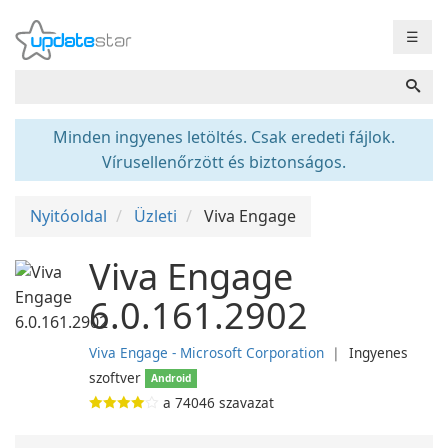
☰
Minden ingyenes letöltés. Csak eredeti fájlok.
Vírusellenőrzött és biztonságos.
Nyitóoldal
Üzleti
Viva Engage
Viva Engage
6.0.161.2902
Viva Engage - Microsoft Corporation
❘
Ingyenes
szoftver
Android
a
74046
szavazat