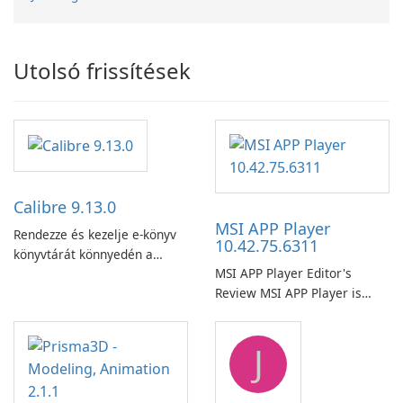
Utolsó frissítések
Calibre 9.13.0
MSI APP Player
Rendezze és kezelje e-könyv
10.42.75.6311
könyvtárát könnyedén a
MSI APP Player Editor's
Calibre segítségével.
Review MSI APP Player is
MSI’s Windows Android
emulator built atop the
J
BlueStacks engine and tuned
for MSI hardware.