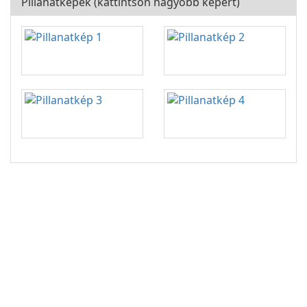
Pillanatképek (kattintson nagyobb képért)