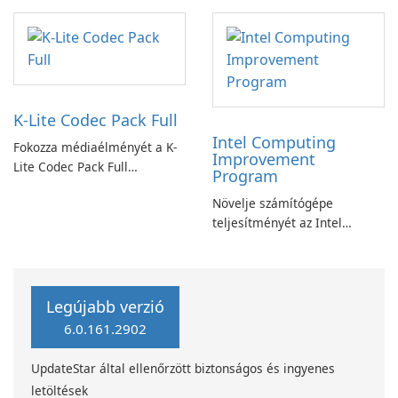
Acrobat Standard
alkalmazással.
K-Lite Codec Pack Full
Intel Computing
Fokozza médiaélményét a K-
Improvement
Lite Codec Pack Full
Program
segítségével!
Növelje számítógépe
teljesítményét az Intel
számítástechnika-fejlesztési
programjával
Legújabb verzió
6.0.161.2902
UpdateStar által ellenőrzött biztonságos és ingyenes
letöltések