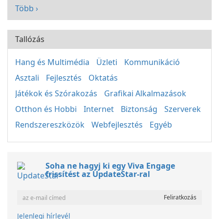
Több ›
Tallózás
Hang és Multimédia
Üzleti
Kommunikáció
Asztali
Fejlesztés
Oktatás
Játékok és Szórakozás
Grafikai Alkalmazások
Otthon és Hobbi
Internet
Biztonság
Szerverek
Rendszereszközök
Webfejlesztés
Egyéb
Soha ne hagyj ki egy Viva Engage
frissítést az UpdateStar-ral
Jelenlegi hírlevél