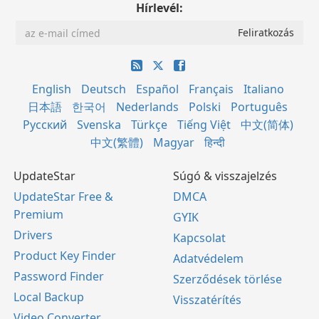
Hírlevél:
English
Deutsch
Español
Français
Italiano
日本語
한국어
Nederlands
Polski
Português
Русский
Svenska
Türkçe
Tiếng Việt
中文(简体)
中文(繁體)
Magyar
हिन्दी
UpdateStar
Súgó & visszajelzés
UpdateStar Free &
DMCA
Premium
GYIK
Drivers
Kapcsolat
Product Key Finder
Adatvédelem
Password Finder
Szerződések törlése
Local Backup
Visszatérítés
Video Converter